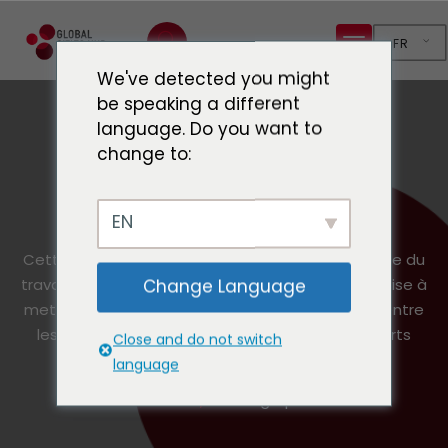
FR
We've detected you might
be speaking a different
language. Do you want to
change to:
Cartographie
EN
Cette cartographie présente la dimension urbaine du
travail des acteurs internationaux à Genève. Elle vise à
Change Language
mettre en valeur ces travaux, à établir des liens entre
les acteurs et à créer une communauté d'experts
Close and do not switch
urbains à Genève.
language
Accueil
Cartographie