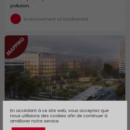
pollution.
Environnement et biodiversité
En accédant à ce site web, vous acceptez que
nous utilisions des cookies afin de continuer à
Union internationale des
améliorer notre service.
télécommunications (UIT)