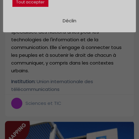
Tout accepter
Genève
Déclin
L'UIT, dont le siège est à Genève, est l'institution
spécialisée des Nations unies pour les
technologies de l'information et de la
communication. Elle s'engage à connecter tous
les peuples et à soutenir le droit de chacun à
communiquer, y compris dans les contextes
urbains.
Institution:
Union internationale des
télécommunications
Sciences et TIC