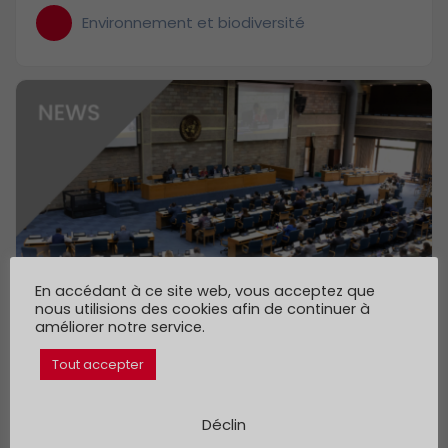
Environnement et biodiversité
En accédant à ce site web, vous acceptez que
nous utilisions des cookies afin de continuer à
améliorer notre service.
Tout accepter
GCH contribue aux résolutions de l'UNEA-
6 et au Sommet des villes et des régions
Déclin