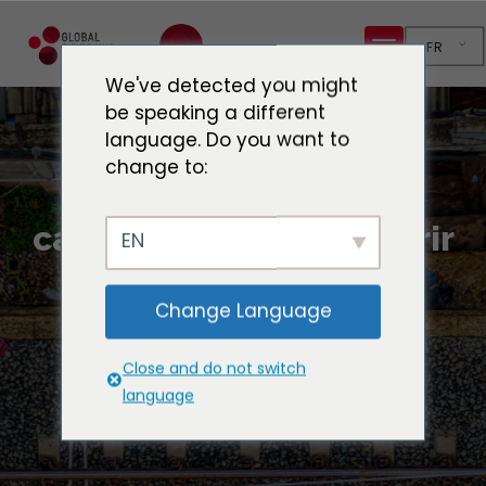
FR
We've detected you might
be speaking a different
language. Do you want to
change to:
Sélectionnez une
catégorie pour parcourir
EN
le site web
Change Language
Close and do not switch
Accueil
Environnement et biodiversité
language