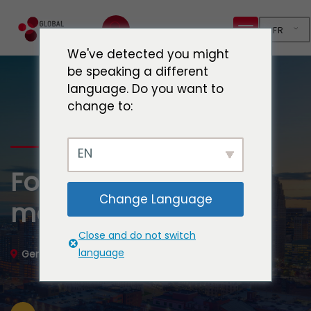
FR
We've detected you might
be speaking a different
language. Do you want to
change to:
EN
Forum économique
Change Language
mondial (WEF)
Close and do not switch
language
Genève