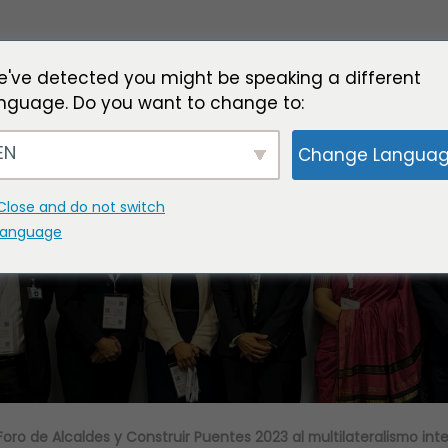
've detected you might be speaking a different
nguage. Do you want to change to:
EN
Change Langua
l III Foro de Alcaldes y Con
multilateralismo integrador
Close and do not switch
language
Foro de Alcaldes y Construir Puentes 2023 al multilateralismo int