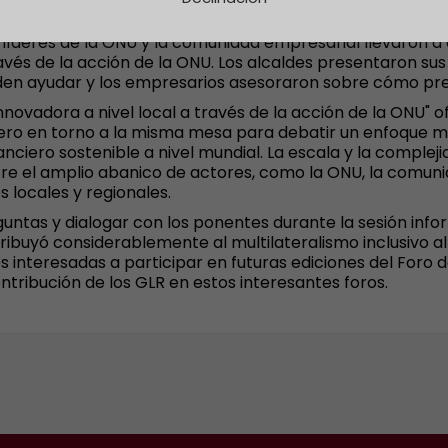
os líderes de la ONU y la comunidad empresarial llevaron 
través de la acción de la ONU. Los alcaldes presentaron sus
en ayudar y los empresarios asesoraron sobre cómo prep
novadora a nivel local a través de la acción de la ONU" of
ciero en torno a la misma mesa para debatir un enfoque m
nanciero sostenible a nivel mundial. La escala y la comple
re el amplio abanico de actores, como la ONU, la comunida
s locales y regionales.
eguntas y dialogar con los ponentes durante la sesión info
ibuyó considerablemente al multilateralismo inclusivo al 
s interesadas a participar en futuras ediciones del Foro 
ontribución de los GLR en estos interesantes foros.