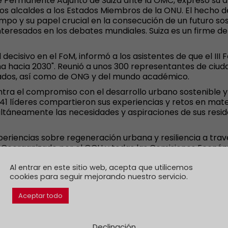
e Permanente Adjunto de Suiza ante la OMC, expresó su 
los alcaldes a los Estados Miembros de la ONU. El hecho d
po y su papel crucial en la consecución de un futuro s
nteresados en los debates mundiales. Suiza es un firme de
isivo en el FoM, informó a los asistentes de que el III F
 hacia 2030". Reunió a unos 300 representantes de ciuda
tados, así como de ONG y del mundo académico.
ntra el compromiso con el desarrollo urbano sostenible y 
41 líderes compartieron sus experiencias y retos en mater
ltáneamente las necesidades y aspiraciones de sus resid
eriencias sobre regeneración urbana y resiliencia a travé
. Coorganizado por el GCH y todas las Comisiones Econó
ella para debatir sobre los retos y las buenas prácticas 
óptica regional específica. Fue interesante identificar pu
Al entrar en este sitio web, acepta que utilicemos
cookies para seguir mejorando nuestro servicio.
onstruir puentes" para aprovechar el poder de las finanza
Aceptar todo
igualdades sociales. La iniciativa sirve de centro internac
ión cuyo objetivo es hacer avanzar las finanzas sostenib
nciación para el desarrollo sostenible, como la financiac
Declinación