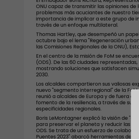
El Embajador Boris Richard, Representant
ONU capaz de transmitir las opiniones de 
problemas más acuciantes de nuestro tiem
importancia de implicar a este grupo de i
través de un enfoque multilateral.
Thomas Hartley, que desempeñó un papel dec
octubre bajo el lema "Regeneración urbana
las Comisiones Regionales de la ONU), Es
En el centro de la misión de FoM se encue
(ODS). De las 60 ciudades representadas, 
mostrando soluciones que satisfacen simu
2030.
Los alcaldes compartieron sus valiosas exp
nuevo "segmento interregional" de la FoM
reunió a alcaldes de Europa y de fuera de 
fomento de la resiliencia, a través de su 
especificidades regionales.
Boris LeMontagner explicó la visión de "C
para preservar el planeta y reducir las des
ODS. Se trata de un esfuerzo de colaborac
Puentes 2023" abarcó herramientas de fina