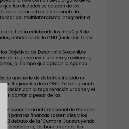
apoyo a la FoM como nuevo órgano de la
e que las ciudades se ocupen de los
ostenible demuestran claramente la
fensor del multilateralismo integrador a
oro se había celebrado los días 2 y 3 de
des, entidades de la ONU (incluidas todas
los Objetivos de Desarrollo Sostenible
ia de regeneración urbana y resiliencia,
entes, al tiempo que aplican la Agenda
s de una serie de debates, incluido un
micas Regionales de la ONU. Este segmento
en relación con la regeneración urbana y el
ntos en común a pesar de las
s y el ecosistema internacional de Ginebra
ional para las finanzas sostenibles y los
les. El debate de la "Cumbre Construyendo
ión innovadora, los bonos verdes, las