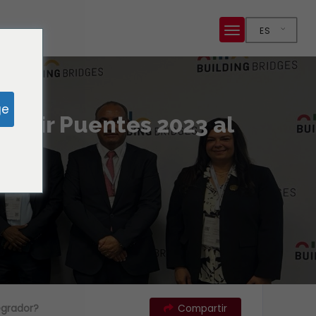
ES
ge
struir Puentes 2023 al
?
egrador?
Compartir