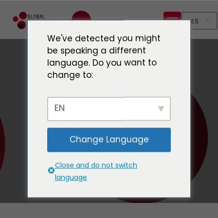
ES
We've detected you might
be speaking a different
language. Do you want to
change to:
Miembros
EN
Inicio
Miembros
Change Language
Close and do not switch
language