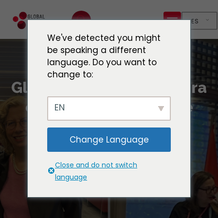
ES
We've detected you might
be speaking a different
language. Do you want to
change to:
Global Cities Hub celebra
en Ginebra 25 años de
EN
colaboración
Change Language
medioambiental
Close and do not switch
language