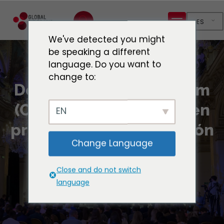
ES
We've detected you might
be speaking a different
language. Do you want to
change to:
De París (COP21) a Belem
(COP30): Las ciudades en
EN
primera línea de la acción
Change Language
por el clima
Close and do not switch
language