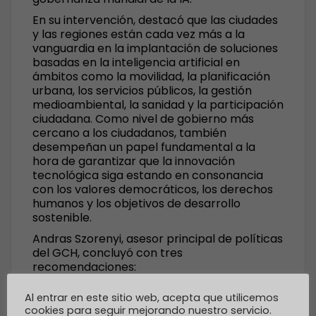
En su intervención, destacó que las ciudades
y las regiones están cada vez más a la
vanguardia en la implantación de soluciones
basadas en la inteligencia artificial en
ámbitos como la movilidad, la planificación
urbana, los servicios públicos, la gestión
medioambiental, la sanidad y la participación
ciudadana. Como nivel de gobierno más
cercano a los ciudadanos, también
desempeñan un papel fundamental a la
hora de garantizar que la innovación
tecnológica siga estando en consonancia
con los valores democráticos, los derechos
humanos y los objetivos de desarrollo
sostenible.
Andras Szorenyi, asesor principal de políticas
del GCH, concluyó con tres
recomendaciones:
En primer lugar, la IA no debería
Al entrar en este sitio web, acepta que utilicemos
implantarse únicamente con el fin de
cookies para seguir mejorando nuestro servicio.