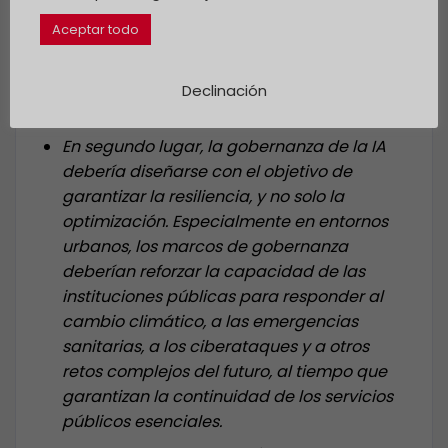
maximizar la eficiencia o el rendimiento
Aceptar todo
tecnológico. Debería mejorar la calidad
de vida, reforzar la cohesión social,
fomentar la participación cultural y
Declinación
mejorar el bienestar humano.
En segundo lugar, la gobernanza de la IA
debería diseñarse con el objetivo de
garantizar la resiliencia, y no solo la
optimización. Especialmente en entornos
urbanos, los marcos de gobernanza
deberían reforzar la capacidad de las
instituciones públicas para responder al
cambio climático, a las emergencias
sanitarias, a los ciberataques y a otros
retos complejos del futuro, al tiempo que
garantizan la continuidad de los servicios
públicos esenciales.