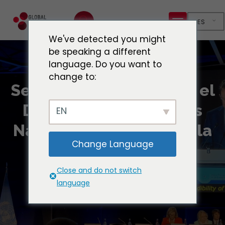
ES
We've detected you might
be speaking a different
language. Do you want to
change to:
Se inaugura en Ginebra el
Diálogo Mundial de las
EN
Naciones Unidas sobre la
Change Language
gobernanza de la IA
Close and do not switch
language