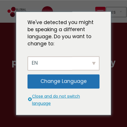
ES
We've detected you might
be speaking a different
language. Do you want to
change to:
El Tratado sobre la
pandemia: qué (no) hay
EN
para los GLR
Change Language
Close and do not switch
language