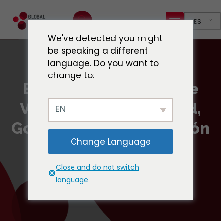
ES
We've detected you might
be speaking a different
language. Do you want to
change to:
Entrevista a Raphaelle
Veronica Ortega-David,
EN
Gobernadora de La Unión
Change Language
Close and do not switch
language