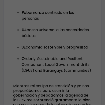
P
obernanza centrada en las
personas
U
Acceso universal a las necesidades
básicas
S
Economía sostenible y progresista
O
rderly, Sustainable and Resilient
Component Local Government Units
(LGUs) and Barangays (communities)
Mientras mi equipo de transición y yo nos
preparábamos para asumir la
gobernación y debatíamos la agenda de
la OPS, me sorprendió gratamente lo bien
que nuestra agenda local se alinea con los