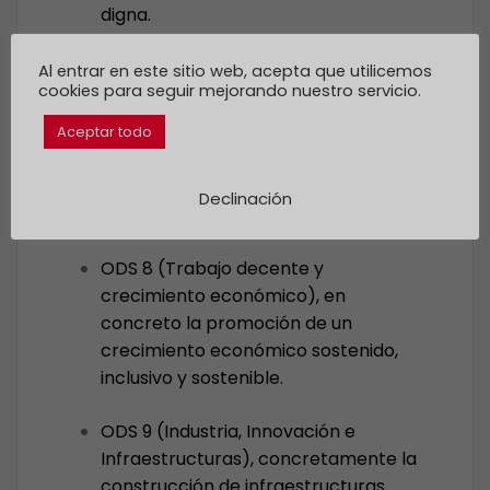
digna.
Al entrar en este sitio web, acepta que utilicemos
Economía sostenible y progresista
cookies para seguir mejorando nuestro servicio.
Aceptar todo
ODS 5 (Igualdad de género), que
promueve específicamente la
Declinación
capacitación de las mujeres.
ODS 8 (Trabajo decente y
crecimiento económico), en
concreto la promoción de un
crecimiento económico sostenido,
inclusivo y sostenible.
ODS 9 (Industria, Innovación e
Infraestructuras), concretamente la
construcción de infraestructuras