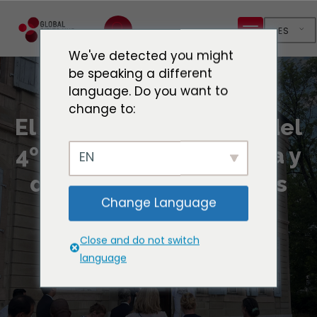
ES
We've detected you might
be speaking a different
language. Do you want to
change to:
El GCH marca el cierre del
4º ciclo del EPU de Italia y
EN
destaca el papel de los
Change Language
GLR en los derechos
humanos
Close and do not switch
language