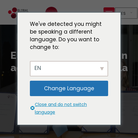
ES
We've detected you might
be speaking a different
language. Do you want to
change to:
El GCH y la UIT firman un
acuerdo para reforzar la
EN
cooperación
Change Language
Close and do not switch
language