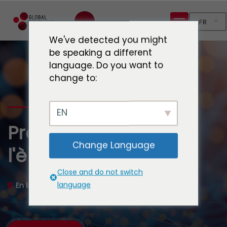
FR
We've detected you might
be speaking a different
language. Do you want to
change to:
EN
Préparer les villes à
Change Language
l'ère de l'IA
Close and do not switch
language
En ligne