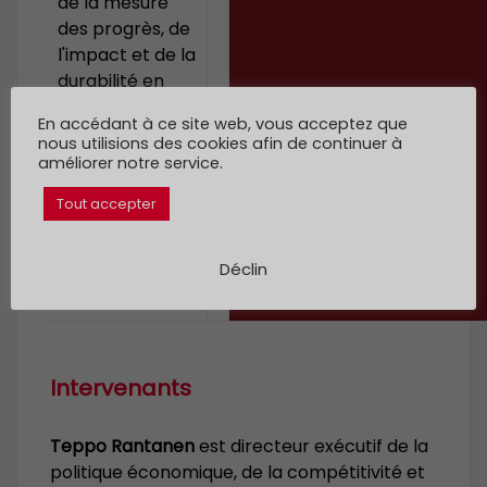
de la mesure
des progrès, de
l'impact et de la
durabilité en
alignement
En accédant à ce site web, vous acceptez que
avec le nouvel
nous utilisions des cookies afin de continuer à
agenda urbain
améliorer notre service.
et les objectifs
Tout accepter
de
développement
durable (ODD).
Déclin
Intervenants
Teppo Rantanen
est directeur exécutif de la
politique économique, de la compétitivité et