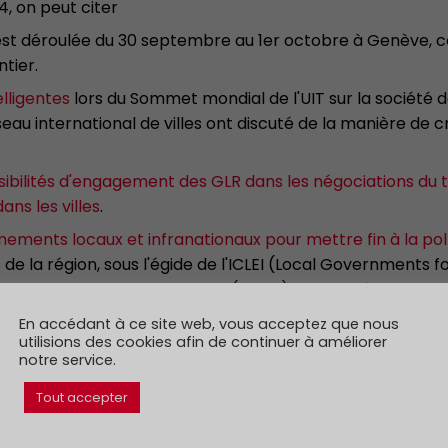
4, on peut citer
'est déroulée du 30 septembre au 1er octobre à Genève, co
tier.
elligentes
lors du Sommet mondial de l'UIT sur la société de
eau international de villes ont discuté de la manière de cr
sibilités d'engagement des GLR dans les négociations du 
 dans les villes
.
nements locaux et infranationaux pour mettre fin à la pol
s de la région, sous l'égide de l'ICLEI (Local Governments 
et Gouvernements Locaux Unis (CGLU), en coopération av
 et la Fondation Ellen MacArthur.
En accédant à ce site web, vous acceptez que nous
utilisions des cookies afin de continuer à améliorer
notre service.
rgé
ici
. Consulter les rapports annuels précédents
ici
.
Tout accepter