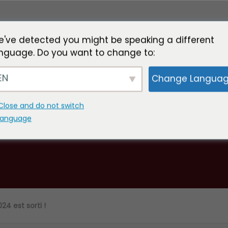
've detected you might be speaking a different
nguage. Do you want to change to:
EN
Change Langua
re rapport annuel 2024 est sor
Close and do not switch
language
24 est sorti !