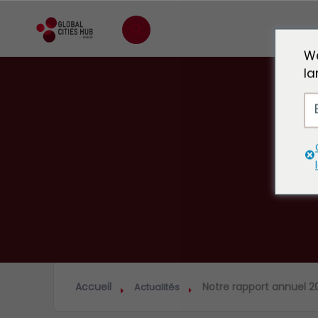
We
la
Not
Accueil
Notre rapport annuel 20
Actualités