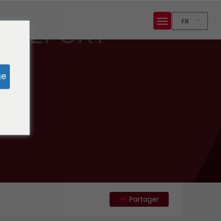
FR
ge
ti !
Partager