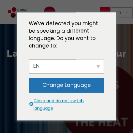
FR
We've detected you might
be speaking a different
language. Do you want to
change to:
La résistance à la chaleur
commence au niveau
EN
local
Change Language
Close and do not switch
language