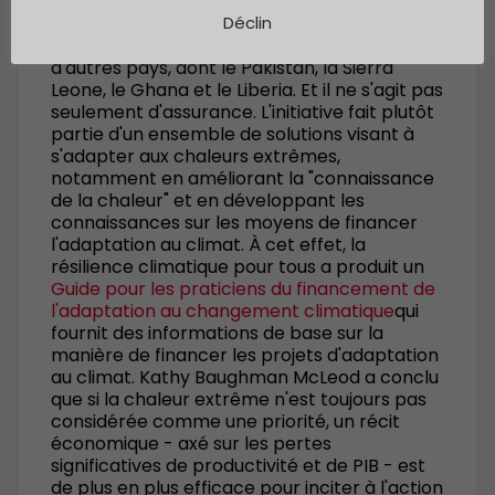
chaleur et a couvert plus de 225 000
femmes à travers l'Inde cette année.
Déclin
L'initiative est en train d'être étendue à
d'autres pays, dont le Pakistan, la Sierra
Leone, le Ghana et le Liberia. Et il ne s'agit pas
seulement d'assurance. L'initiative fait plutôt
partie d'un ensemble de solutions visant à
s'adapter aux chaleurs extrêmes,
notamment en améliorant la "connaissance
de la chaleur" et en développant les
connaissances sur les moyens de financer
l'adaptation au climat. À cet effet, la
résilience climatique pour tous a produit un
Guide pour les praticiens du financement de
l'adaptation au changement climatique
qui
fournit des informations de base sur la
manière de financer les projets d'adaptation
au climat. Kathy Baughman McLeod a conclu
que si la chaleur extrême n'est toujours pas
considérée comme une priorité, un récit
économique - axé sur les pertes
significatives de productivité et de PIB - est
de plus en plus efficace pour inciter à l'action