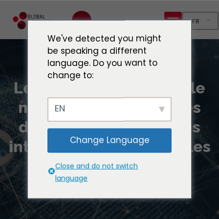
FR
We've detected you might
be speaking a different
language. Do you want to
change to:
Le Pacte mondial pour le
numérique et les lignes
EN
directrices sur les villes
Change Language
intelligentes axées sur les
personnes
Close and do not switch
language