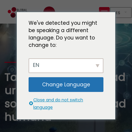
ES
We've detected you might
be speaking a different
language. Do you want to
change to:
EN
Taller sobre seguridad
Change Language
urbana, desarrollo
sostenible y seguridad
Close and do not switch
language
humana