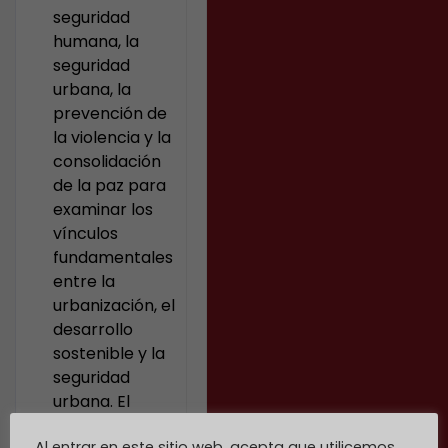
seguridad
humana, la
seguridad
urbana, la
prevención de
la violencia y la
consolidación
de la paz para
examinar los
vínculos
fundamentales
entre la
urbanización, el
desarrollo
sostenible y la
seguridad
urbana. El
evento se
Al entrar en este sitio web, acepta que utilicemos