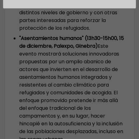
asociaciones más sólidas entre los
distintos niveles de gobierno y con otras
partes interesadas para reforzar la
protección de los refugiados.
"Asentamientos humanos" (13h30-15h00, 15
de diciembre, Palexpo, Ginebra)
Este
evento mostrará soluciones innovadoras
propuestas por un amplio abanico de
actores que invierten en el desarrollo de
asentamientos humanos integrados y
resistentes al cambio climático para
refugiados y comunidades de acogida. El
enfoque promovido pretende ir más allá
del enfoque tradicional de los
campamentos y, en su lugar, hacer
hincapié en la autosuficiencia y la inclusión
de las poblaciones desplazadas, incluso en