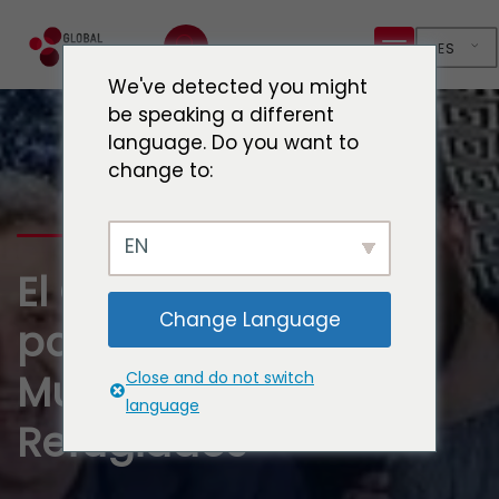
ES
We've detected you might
be speaking a different
language. Do you want to
change to:
EN
El Global Cities Hub
Change Language
participa en el Foro
Mundial sobre
Close and do not switch
language
Refugiados