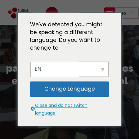
ES
We've detected you might
be speaking a different
language. Do you want to
change to:
Preparación para la
pandemia en las ciudades
EN
en la Asamblea Mundial
Change Language
de la Salud
Close and do not switch
language