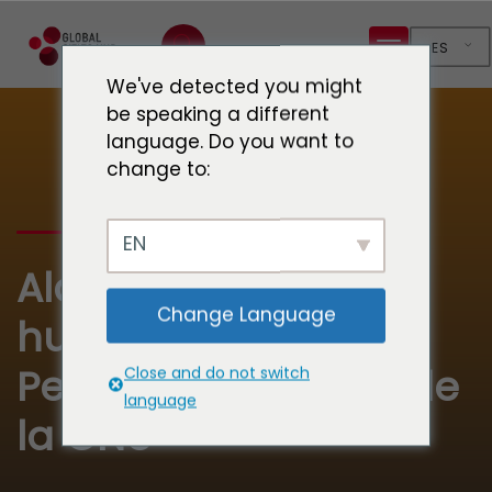
ES
We've detected you might
be speaking a different
language. Do you want to
change to:
EN
Alcaldes, derechos
Change Language
humanos y Examen
Periódico Universal de
Close and do not switch
language
la ONU