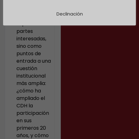
regionales no
como
Declinación
categorías
separadas de
partes
interesadas,
sino como
puntos de
entrada a una
cuestión
institucional
más amplia:
¿cómo ha
ampliado el
CDH la
participación
en sus
primeros 20
años, y cómo