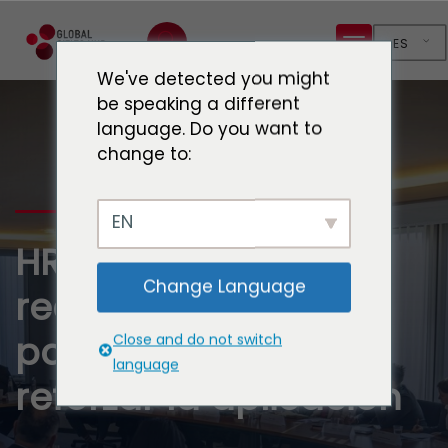
ES
We've detected you might
be speaking a different
language. Do you want to
change to:
EN
HRC@20 - Mesa
Change Language
redonda Ampliar la
participación y
Close and do not switch
language
reforzar la aplicación