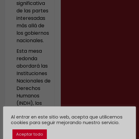
significativa
de las partes
interesadas
más allá de
los gobiernos
nacionales.
Esta mesa
redonda
abordará las
Instituciones
Nacionales de
Derechos
Humanos
(INDH), los
Pueblos
Al entrar en este sitio web, acepta que utilicemos
Indígenas y
cookies para seguir mejorando nuestro servicio.
los gobiernos
locales y
Aceptar todo