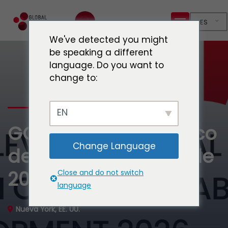
ES
We've detected you might
be speaking a different
language. Do you want to
change to:
EN
GCH en el Foro Político
Change Language
de Alto Nivel (HLPF) de
2026
Close and do not switch
language
Nueva York, EE. UU.