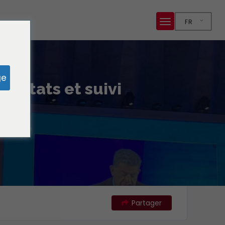
FR
ge
ésultats et suivi
Partager