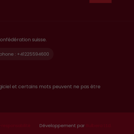
onfédération suisse.
phone :
+41225594600
giciel et certains mots peuvent ne pas être
Développement par
Bulbera Ltd.
-responsabilité