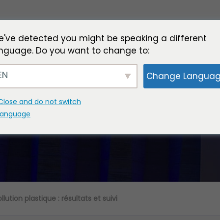
've detected you might be speaking a different
nguage. Do you want to change to:
EN
Change Langua
ur la pollution plastique : r
Close and do not switch
language
lution plastique : résultats et suivi