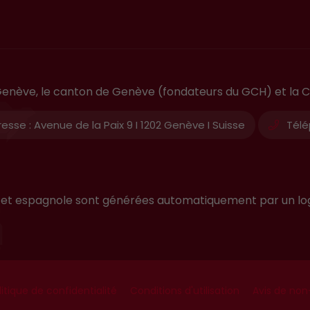
e Genève, le canton de Genève (fondateurs du GCH) et la C
esse :
Avenue de la Paix 9 I 1202 Genève I Suisse
Télé
ise et espagnole sont générées automatiquement par un lo
litique de confidentialité
Conditions d'utilisation
Avis de non