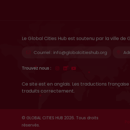
Le Global Cities Hub est soutenu par la ville d
Courriel :
info@globalcitieshub.org
Adr
Trouvez nous :
Ce site est en anglais. Les traductions frança
traduits correctement.
© GLOBAL CITIES HUB 2026. Tous droits
Po
réservés.