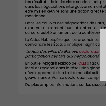
Les résultats de la dernière session sont p
dans les négociations intergouvernementale
être mis en œuvre sans une action directe d
mentionne.
Dans les couloirs des négociations de Paris,
exprimer clairement leurs attentes. Les tr
qui sera publié en amont de la conférence 
Le Cities Hub espère que les prochaines ses
convaincre les États d'impliquer significativ
"
Le Hub des villes de Genève
déclaration
lo
participation des GRL aux négociations.
", 
En outre,
Magash Naidoo
de
ICLEI
a fait une
local et régional dans la résolution globale d
développement d'un traité mondial soit une o
gouvernance. Voir sa déclaration complèt
De plus amples informations sur les discuss