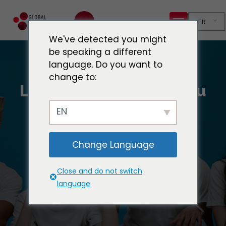
FR
We've detected you might
be speaking a different
language. Do you want to
change to:
Les villes et le nouveau
traité sur la pollution
EN
plastique
Change Language
Close and do not switch
language