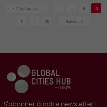
Navigation
Précédente
1
…
9
10
dans
les
11
…
30
Suivant
articles
S'abonner à notre newsletter !