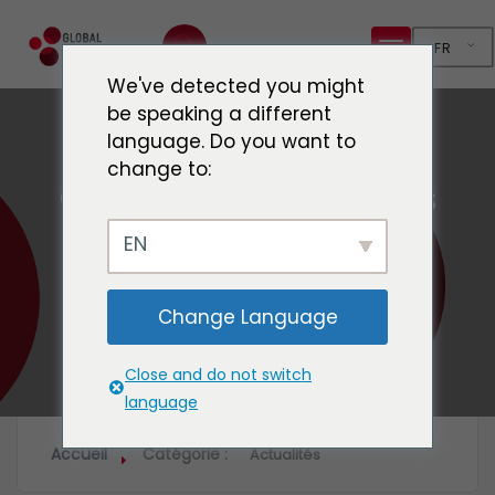
FR
We've detected you might
be speaking a different
language. Do you want to
change to:
Catégorie :
Actualités
EN
Change Language
Close and do not switch
language
Accueil
Catégorie :
Actualités